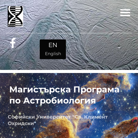
EN
English
Магистърска Програма
по Астробиология
Софийски Университет "Св. Климент
Охридски"