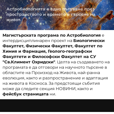
Астробиологията е едно пътуване през
пространството и времето в търсене на
живот.
Магистърската програма по Астробиология
е
интердисциплинарен проект на
Биологически
Факултет, Физически Факултет, Факултет по
Химия и Фармация, Геолого-географски
Факултети и Философски Факултет на СУ
"Св.Климент Охридски"
. Целта на създаването на
програмата е да отговори на научното търсене в
областите на Произход на Живота, най-ранна
еволюция, както и разпространение и адаптация
на живота в Космоса. За предстоящи събития
може да следите секция НОВИНИ, както и
фейсбук страницата
ни.