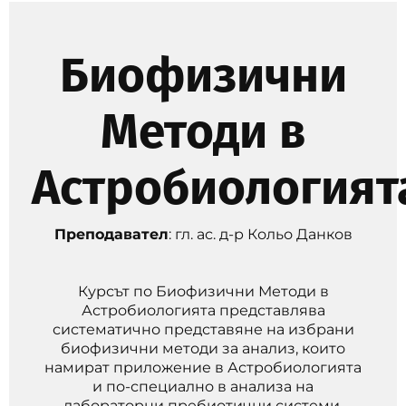
Биофизични
Методи в
Астробиологият
Преподавател
: гл. ас. д-р Кольо Данков
Курсът по Биофизични Методи в
Астробиологията представлява
систематично представяне на избрани
биофизични методи за анализ, които
намират приложение в Астробиологията
и по-специално в анализа на
лабораторни пребиотични системи,