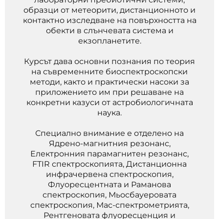
образци от метеорити, дистанционното и
контактно изследване на повърхността на
обекти в слънчевата система и
екзопланетите.
Курсът дава основни познания по теория
на съвременните биоспектроскопски
методи, както и практически насоки за
приложението им при решаване на
конкретни казуси от астробиологичната
наука.
Специално внимание е отделено на
Ядрено-магнитния резонанс,
Електронния парамагнитен резонанс,
FTIR спектроскопията, Дистанционна
инфрачервена спектроскопия,
Флуоресцентната и Раманова
спектроскопия, Мьосбауеровата
спектроскопия, Мас-спектрометрията,
Рентгеновата флуоресценция и