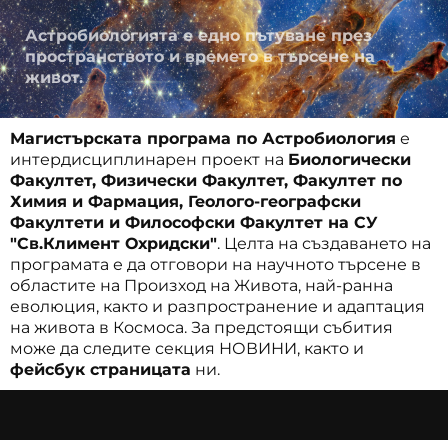
Астробиологията е едно пътуване през
пространството и времето в търсене на
живот.
Магистърската програма по Астробиология
е
интердисциплинарен проект на
Биологически
Факултет, Физически Факултет, Факултет по
Химия и Фармация, Геолого-географски
Факултети и Философски Факултет на СУ
"Св.Климент Охридски"
. Целта на създаването на
програмата е да отговори на научното търсене в
областите на Произход на Живота, най-ранна
еволюция, както и разпространение и адаптация
на живота в Космоса. За предстоящи събития
може да следите секция НОВИНИ, както и
фейсбук страницата
ни.