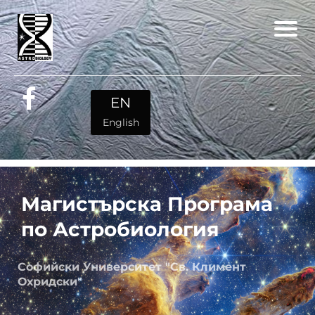
EN
English
Магистърска Програма
по Астробиология
Софийски Университет "Св. Климент
Охридски"