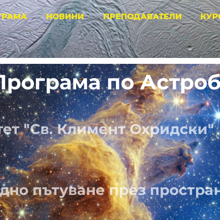
ГРАМА
НОВИНИ
ПРЕПОДАВАТЕЛИ
КУР
Програма по Астро
ет "Св. Климент Охридски"
дно пътуване през простран