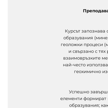
Преподав
Курсът запознава 
образувания (мине
геоложки процеси (
и свързано с тях
взаимовръзките ме
най-често използва
геохимично из
Успешно завърши
елементи формират 
образувания; ка