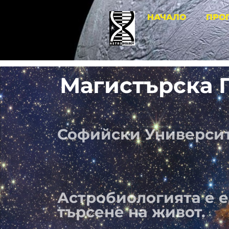
НАЧАЛО
ПРО
Магистърска 
Софийски Университ
Астробиологията е е
търсене на живот.