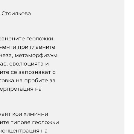
я Стоилкова
транените геоложки
менти при главните
неза, метаморфизъм,
тав, еволюцията и
те се запознават с
товка на пробите за
терпретация на
наят кои химични
ите типове геоложки
 концентрация на