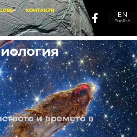
СОВЕ
КОНТАКТИ
EN
English
биология
ството и времето в