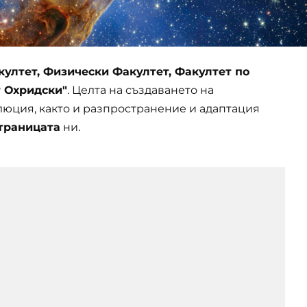
ултет, Физически Факултет, Факултет по
т Охридски"
. Целта на създаването на
олюция, както и разпространение и адаптация
траницата
ни.