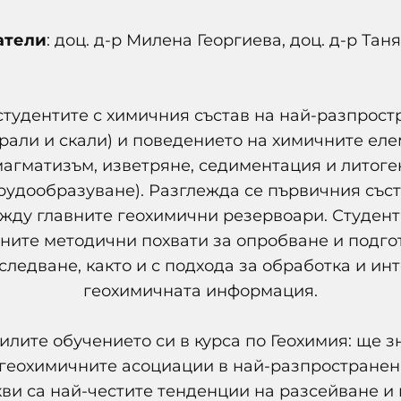
атели
: доц. д-р Милена Георгиева, доц. д-р Тан
студентите с химичния състав на най-разпрос
рали и скали) и поведението на химичните еле
магматизъм, изветряне, седиментация и литоге
 рудообразуване). Разглежда се първичния със
жду главните геохимични резервоари. Студенти
ните методични похвати за опробване и подго
следване, както и с подхода за обработка и ин
геохимичната информация.
лите обучението си в курса по Геохимия: ще з
геохимичните асоциации в най-разпространен
кви са най-честите тенденции на разсейване и