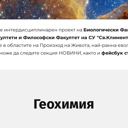
е интердисциплинарен проект на
Биологически Фак
ултети и Философски Факултет на СУ "Св.Климен
е в областите на Произход на Живота, най-ранна ев
 може да следите секция НОВИНИ, както и
фейсбук с
Геохимия