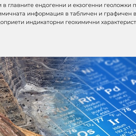
 в главните ендогенни и екзогенни геоложки п
имичната информация в табличен и графичен в
оприети индикаторни геохимични характерист