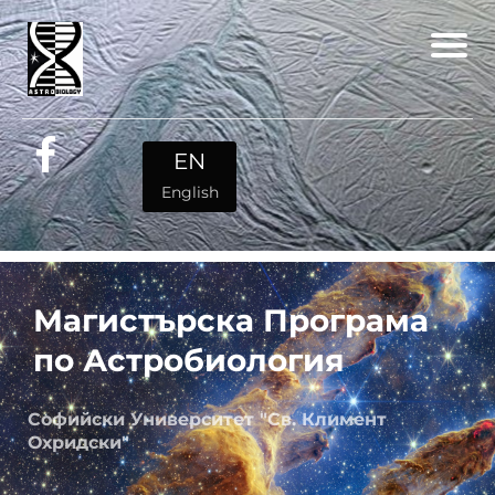
EN
English
Магистърска Програма
по Астробиология
Софийски Университет "Св. Климент
Охридски"