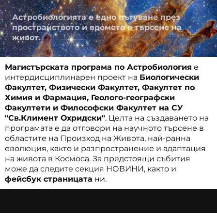
Астробиологията е едно пътуване през
пространството и времето в търсене на
живот.
Магистърската програма по Астробиология
е
интердисциплинарен проект на
Биологически
Факултет, Физически Факултет, Факултет по
Химия и Фармация, Геолого-географски
Факултети и Философски Факултет на СУ
"Св.Климент Охридски"
. Целта на създаването на
програмата е да отговори на научното търсене в
областите на Произход на Живота, най-ранна
еволюция, както и разпространение и адаптация
на живота в Космоса. За предстоящи събития
може да следите секция НОВИНИ, както и
фейсбук страницата
ни.