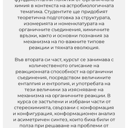
химия в контекста на астробиологичната
тематика. Студентите ще придобият
теоретична подготовка за структурата,
изомерията и номенклатурата на
органичните съединения, химичните
връзки, както и основни познания за
механизма на по-важните типове
реакции и тяхната еволюция.
Във втората си част, курсът се занимава с
количественото описание на
реакционната способност на органични
съединения, посредством величините
енталпия и ентропия, и употребата на
тези величини за изясняване на
механизма на органичните реакции. В
курса се застъпени и избрани части от
стереохимията, свързани с конформация
и конфигурация, конформационен анализ
и асиметричен синтез, които биха били от
полза при решаване на проблеми от